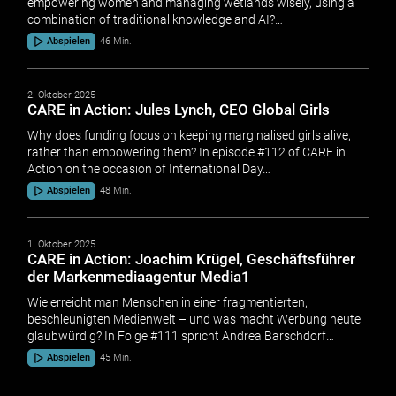
empowering women and managing wetlands wisely, using a
combination of traditional knowledge and AI?…
Abspielen
46 Min.
2. Oktober 2025
CARE in Action: Jules Lynch, CEO Global Girls
Why does funding focus on keeping marginalised girls alive,
rather than empowering them? In episode #112 of CARE in
Action on the occasion of International Day…
Abspielen
48 Min.
1. Oktober 2025
CARE in Action: Joachim Krügel, Geschäftsführer
der Markenmediaagentur Media1
Wie erreicht man Menschen in einer fragmentierten,
beschleunigten Medienwelt – und was macht Werbung heute
glaubwürdig? In Folge #111 spricht Andrea Barschdorf…
Abspielen
45 Min.