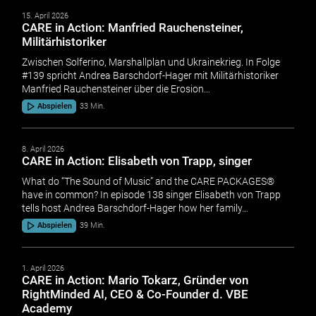
15. April 2026
CARE in Action: Manfried Rauchensteiner,
Militärhistoriker
Zwischen Solferino, Marshallplan und Ukrainekrieg. In Folge
#139 spricht Andrea Barschdorf-Hager mit Militärhistoriker
Manfried Rauchensteiner über die Erosion…
Abspielen
33 Min.
8. April 2026
CARE in Action: Elisabeth von Trapp, singer
What do “The Sound of Music” and the CARE PACKAGES®
have in common? In episode 138 singer Elisabeth von Trapp
tells host Andrea Barschdorf-Hager how her family…
Abspielen
39 Min.
1. April 2026
CARE in Action: Mario Tokarz, Gründer von
RightMinded AI, CEO & Co-Founder d. VBE
Academy