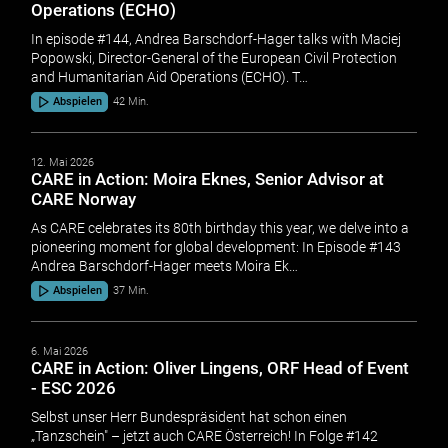
Operations (ECHO)
In episode #144, Andrea Barschdorf-Hager talks with Maciej
Popowski, Director-General of the European Civil Protection
and Humanitarian Aid Operations (ECHO). T…
Abspielen
42 Min.
12. Mai 2026
CARE in Action: Moira Eknes, Senior Advisor at
CARE Norway
As CARE celebrates its 80th birthday this year, we delve into a
pioneering moment for global development: In Episode #143
Andrea Barschdorf-Hager meets Moira Ek…
Abspielen
37 Min.
6. Mai 2026
CARE in Action: Oliver Lingens, ORF Head of Event
- ESC 2026
Selbst unser Herr Bundespräsident hat schon einen
„Tanzschein" – jetzt auch CARE Österreich! In Folge #142