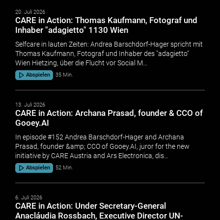
20. Juli 2026
CARE in Action: Thomas Kaufmann, Fotograf und
Inhaber "adagietto" 1130 Wien
Selfcare in lauten Zeiten: Andrea Barschdorf-Hager spricht mit
Thomas Kaufmann, Fotograf und Inhaber des "adagietto"
Wien Hietzing, über die Flucht vor Social M…
Abspielen
35 Min.
13. Juli 2026
CARE in Action: Archana Prasad, founder & CCO of
Gooey.AI
In episode #152 Andrea Barschdorf-Hager and Archana
Prasad, founder &amp; CCO of Gooey.AI, juror for the new
initiative by CARE Austria and Ars Electronica, dis…
Abspielen
52 Min.
6. Juli 2026
CARE in Action: Under Secretary-General
Anacláudia Rossbach, Executive Director UN-