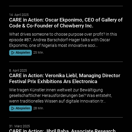
14. April 2025
CARE in Action: Oscar Ekponimo, CEO of Gallery of
Code & Co-Founder of Chowberry Inc.
What drives someone to choose purpose over profit? In this
episode #87, Andrea Barschdorf-Hager talks with Oscar
Ekponimo, one of Nigeria's most innovative soci…
Abspielen
25 Min.
8. April 2025
CARE in Action: Veronika Liebl, Managing Director
Festival Prix Exhibitions Ars Electronica
Wie tragen Künstler:innen weltweit zur Bewältigung
gesellschaftlicher Herausforderungen bei? Was entsteht,
wenn traditionelles Wissen auf digitale Innovation tr…
Abspielen
28 Min.
31. März 2025
CARE in Action: Jibril Baba, Associate Research